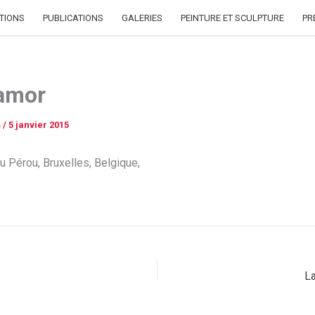
TIONS
PUBLICATIONS
GALERIES
PEINTURE ET SCULPTURE
PR
amor
s
/
5 janvier 2015
u Pérou, Bruxelles, Belgique,
La